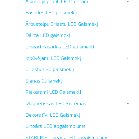
Alumīnija profili LED Lentām
›
Fasādes LED gaismekļi
Ārpustelpu Griestu LED Gaismekļi
Dārza LED gaismekļi
Lineāri Fasādes LED gaismekļi
Iebūvējami LED Gaismekļi
›
Griestu LED gaismekļi
Sienas Gaismekļi
Piekarami LED Gaismekļi
Magnētiskas LED Sistēmas
›
Dekoratīvi LED Gaismekļi
Lineārs LED apgaismojums
STARLINE Lineārs LED apgaismojums