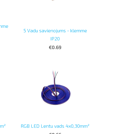
emme
5 Vadu savienojums - klemme
IP20
€0.69
mm²
RGB LED Lentu vads 4x0,30mm²