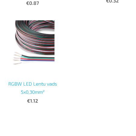
€0.32
€0.87
RGBW LED Lentu vads
5x0,30mm²
€1.12