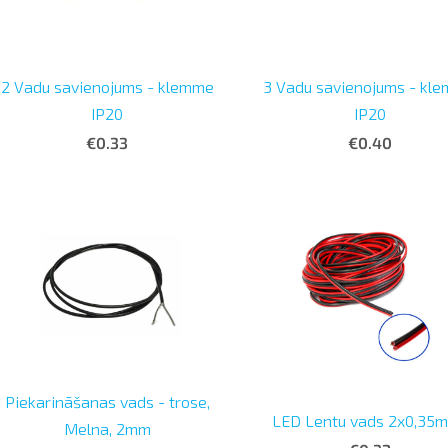
3 Vadu savienojums - kl
2 Vadu savienojums - klemme
IP20
IP20
€0.40
€0.33
Piekarināšanas vads - trose,
LED Lentu vads 2x0,35
Melna, 2mm