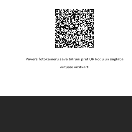
Pavērs fotokameru savā tālrunī pret QR kodu un saglabā
virtuālo vizītkart
i