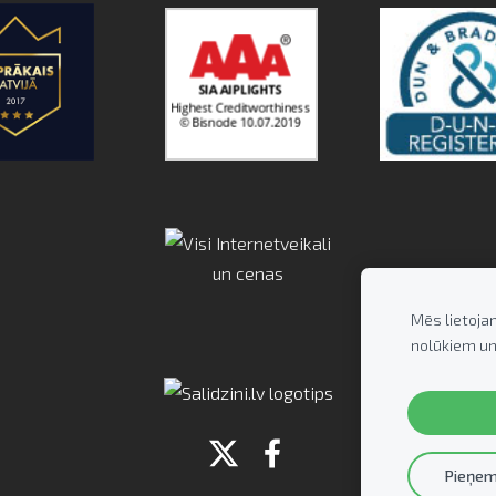
Mēs lietoja
nolūkiem un
Pieņem