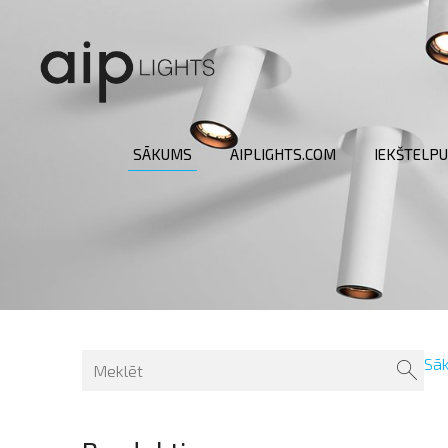
SĀKUMS
AIPLIGHTS.COM
IEKŠTELPU
Sā