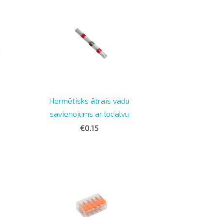
Hermētisks ātrais vadu
savienojums ar lodalvu
€0.15