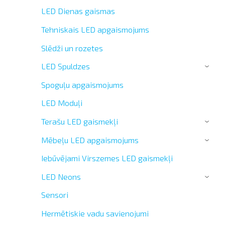
LED Dienas gaismas
Tehniskais LED apgaismojums
Slēdži un rozetes
LED Spuldzes
›
Spoguļu apgaismojums
LED Moduļi
Terašu LED gaismekļi
›
Mēbeļu LED apgaismojums
›
Iebūvējami Virszemes LED gaismekļi
LED Neons
›
Sensori
Hermētiskie vadu savienojumi