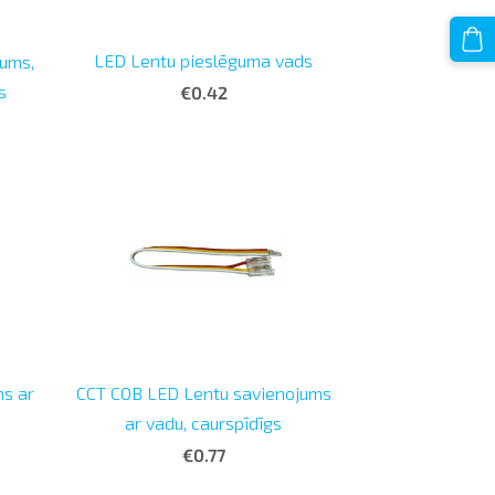
LED Lentu pieslēguma vads
jums,
s
€0.42
ms ar
CCT COB LED Lentu savienojums
ar vadu, caurspīdīgs
€0.77