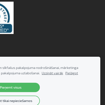
m sīkfailus pakalpojuma nodrošināšanai, mārketinga
 pakalpojuma uzlabošanai.
Uzzināt vairāk
Pielāgot
Pieņemt visus
t tikai nepieciešamos