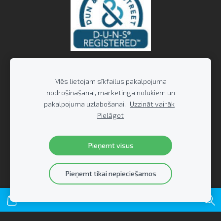
Mēs lietojam sīkfailus pakalpojuma
nodrošināšanai, mārketinga nolūkiem un
pakalpojuma uzlabošanai.
Uzzināt vairāk
Pielāgot
Pieņemt visus
Pieņemt tikai nepieciešamos