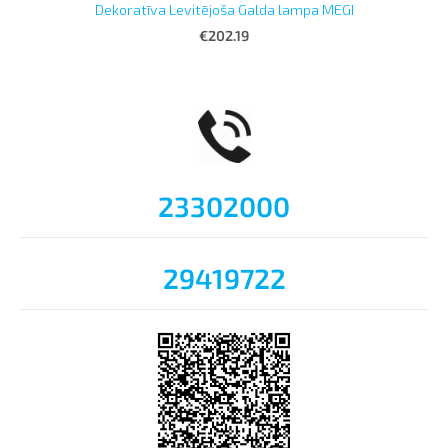
Dekoratīva Levitējoša Galda lampa MEGI
€202.19
23302000
29419722