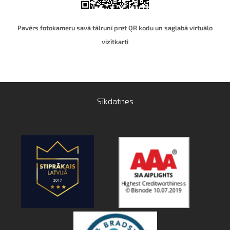
Pavērs fotokameru savā tālrunī pret QR kodu un saglabā virtuālo
vizītkart
i
Sīkdatnes