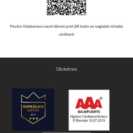
Pavērs fotokameru savā tālrunī pret QR kodu un saglabā virtuālo
vizītkart
i
Sīkdatnes