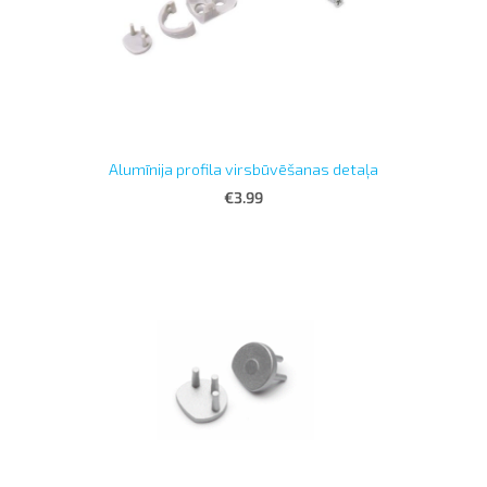
Alumīnija profila virsbūvēšanas detaļa
€3.99