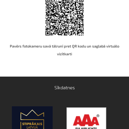
Pavērs fotokameru savā tālrunī pret QR kodu un saglabā virtuālo
vizītkart
i
Sīkdatnes