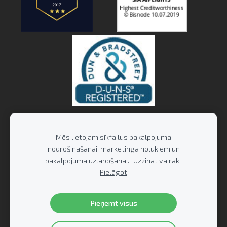
Mēs lietojam sīkfailus pakalpojuma
nodrošināšanai, mārketinga nolūkiem un
pakalpojuma uzlabošanai.
Uzzināt vairāk
Pielāgot
Pieņemt visus