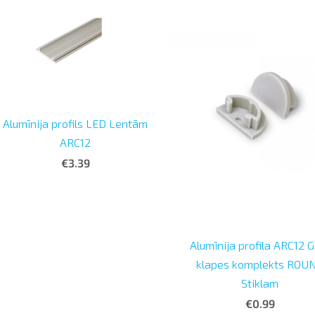
Alumīnija profils LED Lentām
ARC12
€3.39
Alumīnija profila ARC12 
klapes komplekts ROU
Stiklam
€0.99