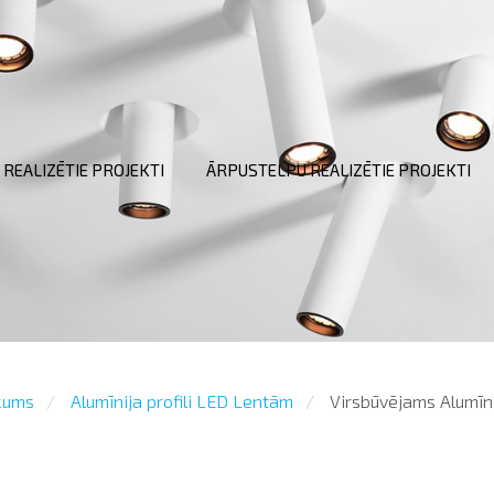
 REALIZĒTIE PROJEKTI
ĀRPUSTELPU REALIZĒTIE PROJEKTI
kums
Alumīnija profili LED Lentām
Virsbūvējams Alumīni