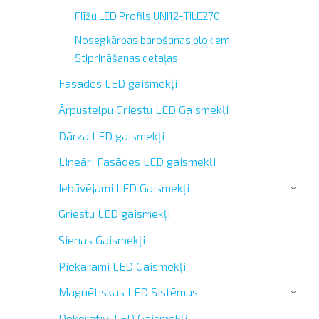
Flīžu LED Profils UNI12-TILE270
Nosegkārbas barošanas blokiem,
Stiprināšanas detaļas
Fasādes LED gaismekļi
Ārpustelpu Griestu LED Gaismekļi
Dārza LED gaismekļi
Lineāri Fasādes LED gaismekļi
Iebūvējami LED Gaismekļi
›
Griestu LED gaismekļi
Sienas Gaismekļi
Piekarami LED Gaismekļi
Magnētiskas LED Sistēmas
›
Dekoratīvi LED Gaismekļi