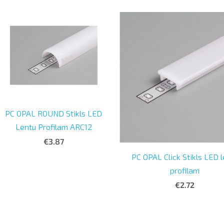
PC OPAL ROUND Stikls LED
Lentu Profilam ARC12
€3.87
PC OPAL Click Stikls LED 
profilam
€2.72