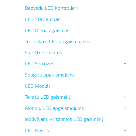
Bezvadu LED Kontrolieri
LED Stāvlampas
LED Dienas gaismas
Tehniskais LED apgaismojums
Slēdži un rozetes
LED Spuldzes
›
Spoguļu apgaismojums
LED Moduļi
Terašu LED gaismekļi
›
Mēbeļu LED apgaismojums
›
Iebūvējami Virszemes LED gaismekļi
LED Neons
›