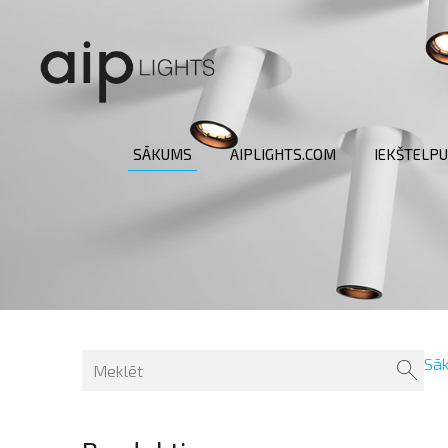
SĀKUMS
AIPLIGHTS.COM
IEKŠTELPU
Sā