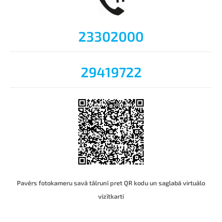
23302000
29419722
Pavērs fotokameru savā tālrunī pret QR kodu un saglabā virtuālo
vizītkart
i