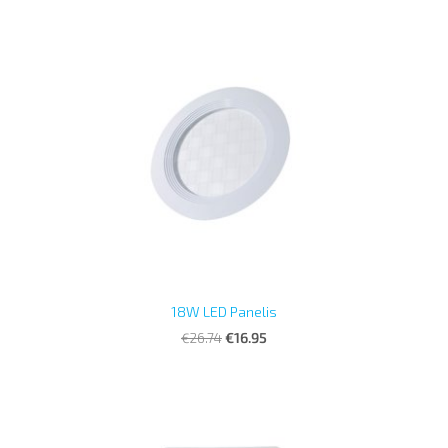
18W LED Panelis
€26.74
€16.95