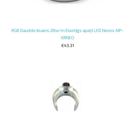
RGB Daudzkrāsains 28w/m Elastīgs apaļš LED Neons AIP-
KRNEO
€43.31