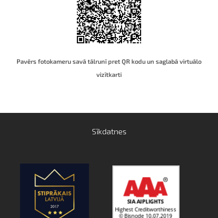
Pavērs fotokameru savā tālrunī pret QR kodu un saglabā virtuālo
vizītkart
i
Sīkdatnes