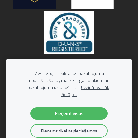
Mēs lietojam sīkfailus pakalpojuma
nodrošināšanai, mārketinga nolūkiem un
pakalpojuma uzlabošanai.
Uzzināt vairāk
Pielāgot
Pieņemt visus
Pieņemt tikai nepieciešamos