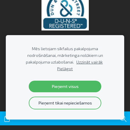
Mēs lietojam sīkfailus pakalpojuma
nodrošināšanai, mārketinga nolūkiem un
pakalpojuma uzlabošanai.
Uzzināt vairāk
Pielāgot
Pieņemt visus
Pieņemt tikai nepieciešamos