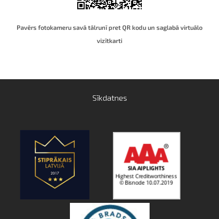
Pavērs fotokameru savā tālrunī pret QR kodu un saglabā virtuālo
vizītkart
i
Sīkdatnes