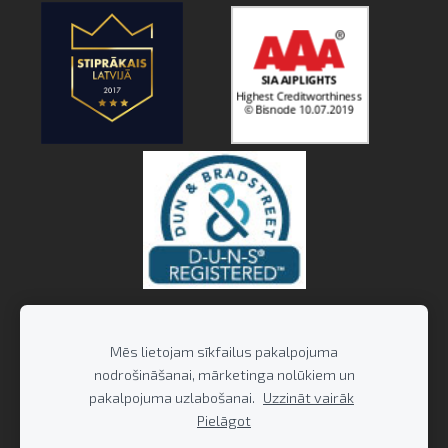
Mēs lietojam sīkfailus pakalpojuma
nodrošināšanai, mārketinga nolūkiem un
pakalpojuma uzlabošanai.
Uzzināt vairāk
Pielāgot