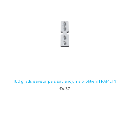
180 grādu savstarpējs savienojums profiliem FRAME14
€4.37