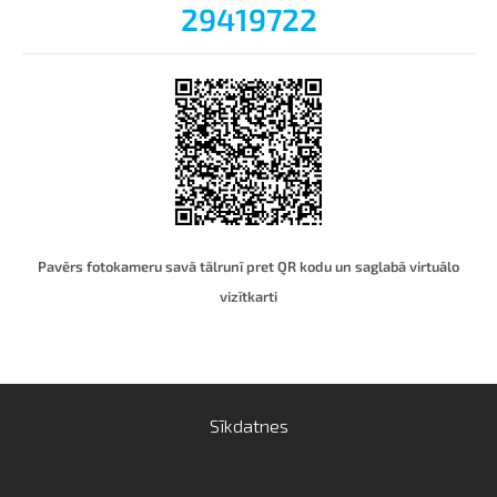
29419722
Pavērs fotokameru savā tālrunī pret QR kodu un saglabā virtuālo
vizītkart
i
Sīkdatnes