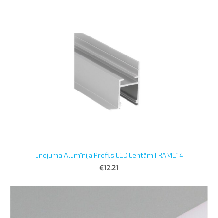
Ēnojuma Alumīnija Profils LED Lentām FRAME14
€12.21