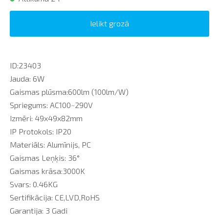
Ielikt grozā
ID:23403
Jauda: 6W
Gaismas plūsma:600lm (100lm/W)
Spriegums: AC100~290V
Izmēri: 49x49x82mm
IP Protokols: IP20
Materiāls: Alumīnijs, PC
Gaismas Leņķis: 36
°
Gaismas krāsa:3000K
Svars: 0.46KG
Sertifikācija: CE,LVD,RoHS
Garantija: 3 Gadi