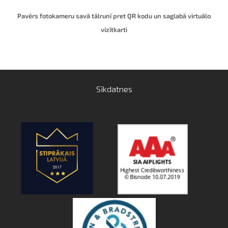
Pavērs fotokameru savā tālrunī pret QR kodu un saglabā virtuālo
vizītkart
i
Sīkdatnes