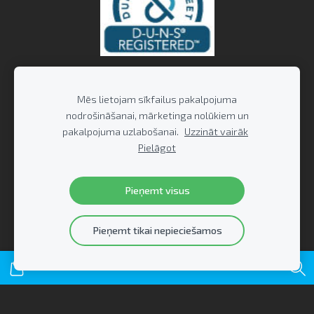
Mēs lietojam sīkfailus pakalpojuma
nodrošināšanai, mārketinga nolūkiem un
pakalpojuma uzlabošanai.
Uzzināt vairāk
Pielāgot
Pieņemt visus
Pieņemt tikai nepieciešamos