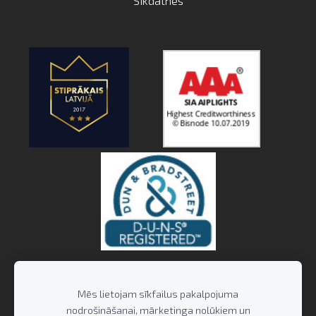
Sīkdatnes
Mēs lietojam sīkfailus pakalpojuma
nodrošināšanai, mārketinga nolūkiem un