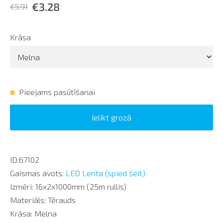
€3.28
€5.91
Krāsa
Pieejams pasūtīšanai
Ielikt grozā
ID:67102
Gaismas avots:
LED Lenta (spied šeit)
Izmēri: 16x2x1000mm (25m rullis)
Materiāls: Tērauds
Krāsa: Melna