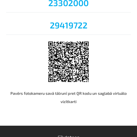
23302000
29419722
Pavērs fotokameru savā tālrunī pret QR kodu un saglabā virtuālo
vizītkart
i